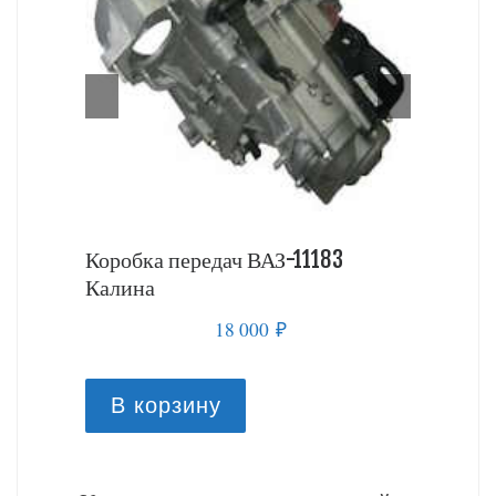
 Калина
Коробка передач ВАЗ-11183
Коробка
Калина
18 000
₽
В к
В корзину