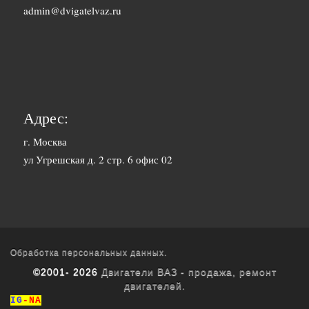
1500 руб. 1-
admin@dvigatelvaz.ru
Белгород
2 дня
2500 руб. 5-
Бийск
7 дня
3600 руб.
Биробиджан
10-12 дней
Адрес:
3600 руб.
г. Москва
Благовещенск
ул Угрешская д. 2 стр. 6 офис 02
10-12 дней
3400 руб.
Братск
10-12 дней
1700 руб. 1-
Брянск
2 дня
Обработка персональных данных.
©2001- 2026
Двигатели ВАЗ - продажа, ремонт
1800 руб. 3-
двигателей.
Буденновск
4 дня
IG
-NA