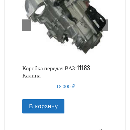
 Калина
Коробка передач ВАЗ-11183
Коробка
Калина
18 000
₽
В к
В корзину