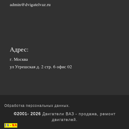
1500 руб. 1-
admin@dvigatelvaz.ru
Белгород
2 дня
2500 руб. 5-
Бийск
7 дня
3600 руб.
Биробиджан
10-12 дней
Адрес:
3600 руб.
г. Москва
Благовещенск
ул Угрешская д. 2 стр. 6 офис 02
10-12 дней
3400 руб.
Братск
10-12 дней
1700 руб. 1-
Брянск
2 дня
Обработка персональных данных.
©2001- 2026
Двигатели ВАЗ - продажа, ремонт
1800 руб. 3-
двигателей.
Буденновск
4 дня
IG
-NA