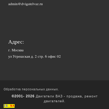
1500 руб. 1-
admin@dvigatelvaz.ru
Белгород
2 дня
2500 руб. 5-
Бийск
7 дня
3600 руб.
Биробиджан
10-12 дней
Адрес:
3600 руб.
г. Москва
Благовещенск
ул Угрешская д. 2 стр. 6 офис 02
10-12 дней
3400 руб.
Братск
10-12 дней
1700 руб. 1-
Брянск
2 дня
Обработка персональных данных.
©2001- 2026
Двигатели ВАЗ - продажа, ремонт
1800 руб. 3-
двигателей.
Буденновск
4 дня
IG
-NA