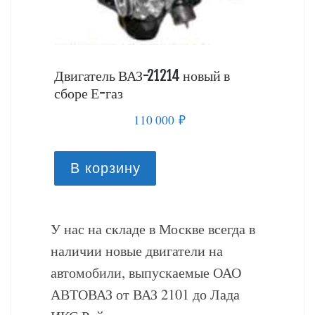
й в
Двигатель ВАЗ-21214 новый в
Двигате
россель
сборе Е-газ
сборе
110 000
₽
В корзину
В к
У нас на складе в Москве всегда в
наличии новые двигатели на
автомобили, выпускаемые ОАО
АВТОВАЗ от ВАЗ 2101 до Лада