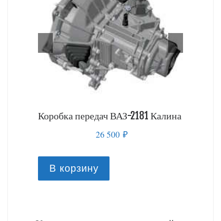
4
Коробка передач ВАЗ-2181 Калина
Коробка
Калина
26 500
₽
В корзину
В к