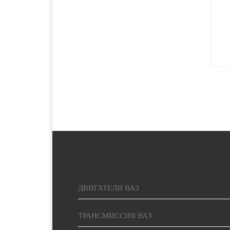
2500 руб. 5-
Красноярск
7 дня
2000 руб. 2-
Курган
3 дня
1400 руб. 1-
Курск
2 дня
1400 руб. 1-
Липецк
2 дня
5000 руб.
Магадан
15-20 дней
ДВИГАТЕЛИ ВАЗ
1900 руб. 2-
Магнитогорск
3 дня
ТРАНСМИССИЯ ВАЗ
1900 руб. 2-