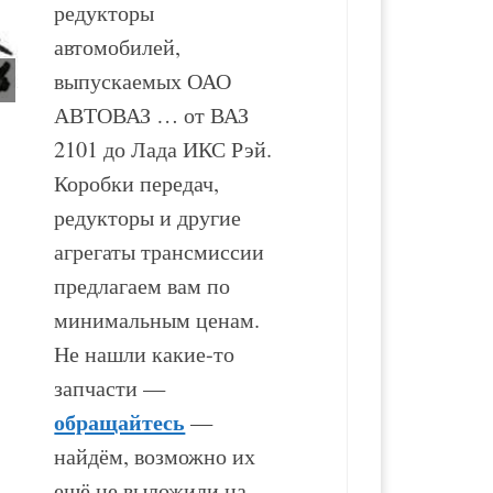
редукторы
автомобилей,
выпускаемых ОАО
АВТОВАЗ … от ВАЗ
2101 до Лада ИКС Рэй.
Раздаточная коробка
Раздаточная коробка
Коробки передач,
ВАЗ-2123
ВАЗ-21214
редукторы и другие
агрегаты трансмиссии
17 500
₽
15 500
₽
предлагаем вам по
минимальным ценам.
В корзину
В корзину
Не нашли какие-то
запчасти —
обращайтесь
—
найдём, возможно их
ещё не выложили на