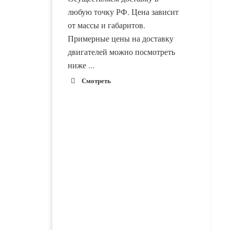
любую точку РФ. Цена зависит
от массы и габаритов.
Примерные цены на доставку
двигателей можно посмотреть
ниже ...
Смотреть
1900 руб. 2-
Адлер
3 дня
1900 руб. 2-
Альметьевск
3 дня
1800 руб. 1-
Армавир
3 дня
Двигатель ВАЗ-21116
Двигатель ВАЗ-21083
новый в сборе
новый в сборе