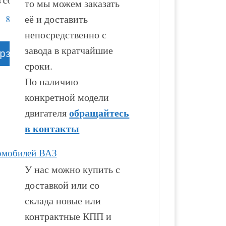
то мы можем заказать
её и доставить
53 000
₽
94 100
₽
непосредственно с
завода в кратчайшие
В корзину
В корзину
сроки.
По наличию
конкретной модели
обращайтесь
двигателя
в контакты
омобилей ВАЗ
У нас можно купить с
доставкой или со
склада новые или
контрактные КПП и