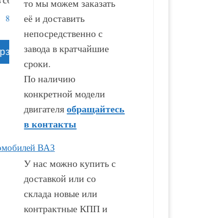
то мы можем заказать
её и доставить
53 000
₽
94 100
₽
непосредственно с
завода в кратчайшие
В корзину
В корзину
сроки.
По наличию
конкретной модели
обращайтесь
двигателя
в контакты
омобилей ВАЗ
У нас можно купить с
доставкой или со
склада новые или
контрактные КПП и