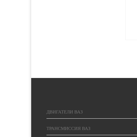
2500 руб. 5-
Красноярск
7 дня
2000 руб. 2-
Курган
3 дня
1400 руб. 1-
Курск
2 дня
1400 руб. 1-
Липецк
2 дня
5000 руб.
Магадан
15-20 дней
ДВИГАТЕЛИ ВАЗ
1900 руб. 2-
Магнитогорск
3 дня
ТРАНСМИССИЯ ВАЗ
1900 руб. 2-