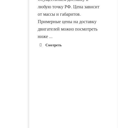
любую точку РФ. Цена зависит
от массы и габаритов.
Примерные цены на доставку
двигателей можно посмотреть
ниже ...
Смотреть
1900 руб. 2-
Адлер
3 дня
1900 руб. 2-
Альметьевск
3 дня
1800 руб. 1-
Армавир
3 дня
Двигатель ВАЗ-21116
Двигатель ВАЗ-21083
новый в сборе
новый в сборе