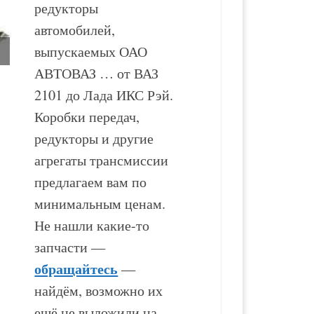
редукторы
автомобилей,
выпускаемых ОАО
АВТОВАЗ … от ВАЗ
2101 до Лада ИКС Рэй.
Раздаточная коробка
Раздаточная коробка
Коробки передач,
ВАЗ-2123
ВАЗ-21214
редукторы и другие
агрегаты трансмиссии
17 500
₽
15 500
₽
предлагаем вам по
минимальным ценам.
В корзину
В корзину
Не нашли какие-то
запчасти —
обращайтесь
—
найдём, возможно их
ещё не выложили на