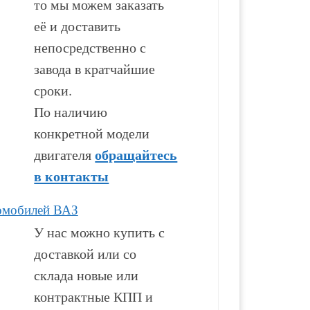
то мы можем заказать
её и доставить
53 000
₽
94 100
₽
непосредственно с
завода в кратчайшие
В корзину
В корзину
сроки.
По наличию
конкретной модели
обращайтесь
двигателя
в контакты
омобилей ВАЗ
У нас можно купить с
доставкой или со
склада новые или
контрактные КПП и