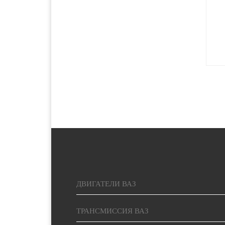
2500 руб. 5-
Красноярск
7 дня
2000 руб. 2-
Курган
3 дня
1400 руб. 1-
Курск
2 дня
1400 руб. 1-
Липецк
2 дня
5000 руб.
Магадан
15-20 дней
ДВИГАТЕЛИ ВАЗ
1900 руб. 2-
Магнитогорск
3 дня
ТРАНСМИССИЯ ВАЗ
1900 руб. 2-