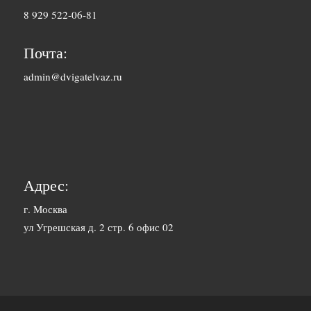
8 929 522-06-81
2500 руб. 5-
Барнаул
7 дня
Почта:
1500 руб. 1-
admin@dvigatelvaz.ru
Белгород
2 дня
2500 руб. 5-
Бийск
7 дня
3600 руб.
Биробиджан
10-12 дней
Адрес:
3600 руб.
г. Москва
Благовещенск
ул Угрешская д. 2 стр. 6 офис 02
10-12 дней
3400 руб.
Братск
10-12 дней
1700 руб. 1-
Брянск