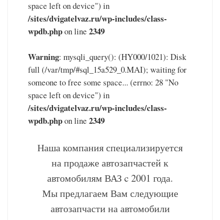
space left on device") in
/sites/dvigatelvaz.ru/wp-includes/class-
wpdb.php
2349
on line
Warning
: mysqli_query(): (HY000/1021): Disk
full (/var/tmp/#sql_15a529_0.MAI); waiting for
someone to free some space... (errno: 28 "No
space left on device") in
/sites/dvigatelvaz.ru/wp-includes/class-
wpdb.php
2349
on line
Наша компания специализируется
на продаже автозапчастей к
автомобилям ВАЗ c 2001 года.
Мы предлагаем Вам следующие
автозапчасти на автомобили