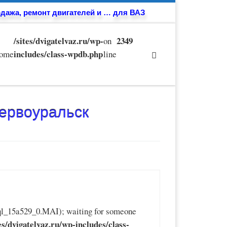
дажа, ремонт двигателей и … для ВАЗ
/sites/dvigatelvaz.ru/wp-
2349
on
includes/class-wpdb.php
some
line
Первоуральск
sql_15a529_0.MAI); waiting for someone
tes/dvigatelvaz.ru/wp-includes/class-