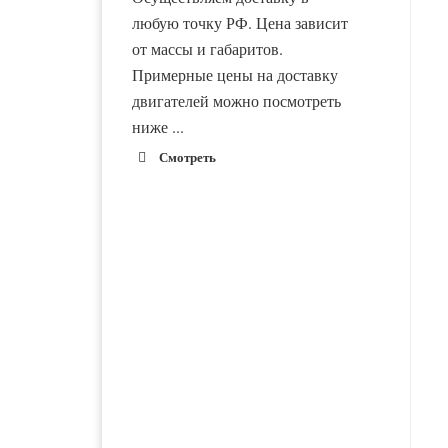
любую точку РФ. Цена зависит
от массы и габаритов.
Примерные цены на доставку
двигателей можно посмотреть
ниже ...
Смотреть
1900 руб. 2-
Адлер
3 дня
1900 руб. 2-
Альметьевск
3 дня
1800 руб. 1-
Армавир
3 дня