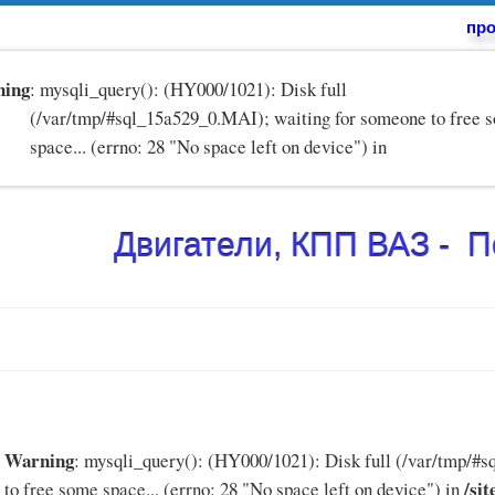
про
ing
: mysqli_query(): (HY000/1021): Disk full
(/var/tmp/#sql_15a529_0.MAI); waiting for someone to free 
space... (errno: 28 "No space left on device") in
Двигатели, КПП ВАЗ - 
Warning
: mysqli_query(): (HY000/1021): Disk full (/var/tmp/#
/si
to free some space... (errno: 28 "No space left on device") in