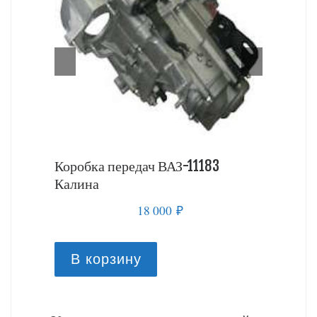
 Калина
Коробка передач ВАЗ-11183
Коробка
Калина
18 000
₽
В к
В корзину