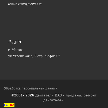
1500 руб. 1-
admin@dvigatelvaz.ru
Белгород
2 дня
2500 руб. 5-
Бийск
7 дня
3600 руб.
Биробиджан
10-12 дней
Адрес:
3600 руб.
г. Москва
Благовещенск
ул Угрешская д. 2 стр. 6 офис 02
10-12 дней
3400 руб.
Братск
10-12 дней
1700 руб. 1-
Брянск
2 дня
Обработка персональных данных.
©2001- 2026
Двигатели ВАЗ - продажа, ремонт
1800 руб. 3-
двигателей.
Буденновск
4 дня
IG
-NA