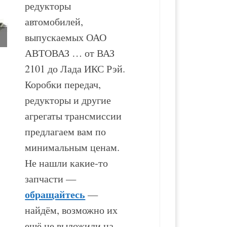
редукторы
автомобилей,
выпускаемых ОАО
АВТОВАЗ … от ВАЗ
2101 до Лада ИКС Рэй.
Раздаточная коробка
Раздаточная коробка
Коробки передач,
ВАЗ-2123
ВАЗ-21214
редукторы и другие
агрегаты трансмиссии
17 500
₽
15 500
₽
предлагаем вам по
минимальным ценам.
В корзину
В корзину
Не нашли какие-то
запчасти —
обращайтесь
—
найдём, возможно их
ещё не выложили на