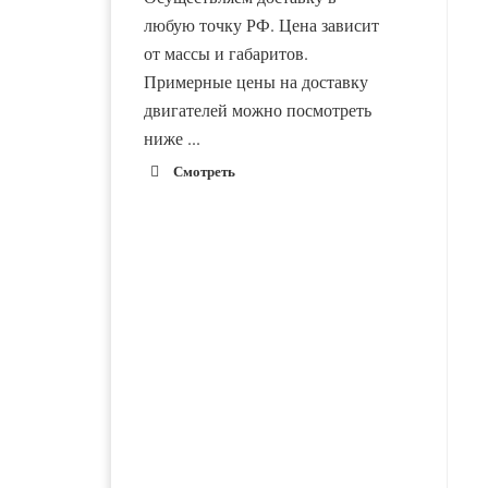
любую точку РФ. Цена зависит
от массы и габаритов.
Примерные цены на доставку
двигателей можно посмотреть
ниже ...
Смотреть
1900 руб. 2-
Адлер
3 дня
1900 руб. 2-
Альметьевск
3 дня
1800 руб. 1-
Армавир
3 дня
Двигатель ВАЗ-21116
Двигатель ВАЗ-21083
новый в сборе
новый в сборе