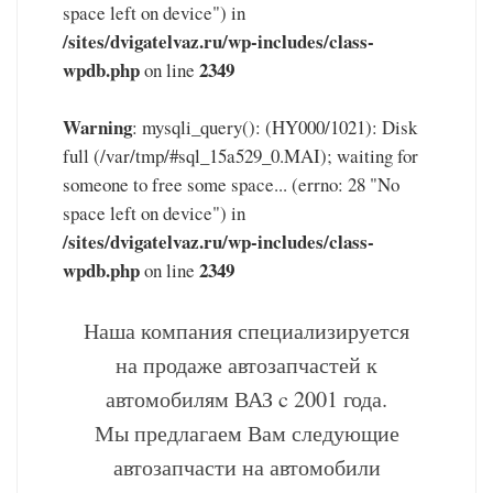
space left on device") in
/sites/dvigatelvaz.ru/wp-includes/class-
wpdb.php
2349
on line
Warning
: mysqli_query(): (HY000/1021): Disk
full (/var/tmp/#sql_15a529_0.MAI); waiting for
someone to free some space... (errno: 28 "No
space left on device") in
/sites/dvigatelvaz.ru/wp-includes/class-
wpdb.php
2349
on line
Наша компания специализируется
на продаже автозапчастей к
автомобилям ВАЗ c 2001 года.
Мы предлагаем Вам следующие
автозапчасти на автомобили