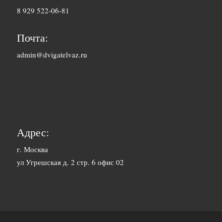
8 929 522-06-81
2500 руб. 5-
Барнаул
7 дня
Почта:
1500 руб. 1-
admin@dvigatelvaz.ru
Белгород
2 дня
2500 руб. 5-
Бийск
7 дня
3600 руб.
Биробиджан
10-12 дней
Адрес:
3600 руб.
г. Москва
Благовещенск
ул Угрешская д. 2 стр. 6 офис 02
10-12 дней
3400 руб.
Братск
10-12 дней
1700 руб. 1-
Брянск