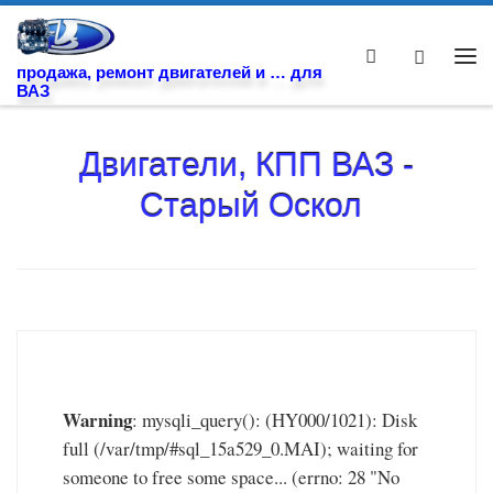
Skip to content
Search
Ме
продажа, ремонт двигателей и … для
ВАЗ
Двигатели, КПП ВАЗ -
Старый Оскол
Warning
: mysqli_query(): (HY000/1021): Disk
full (/var/tmp/#sql_15a529_0.MAI); waiting for
someone to free some space... (errno: 28 "No