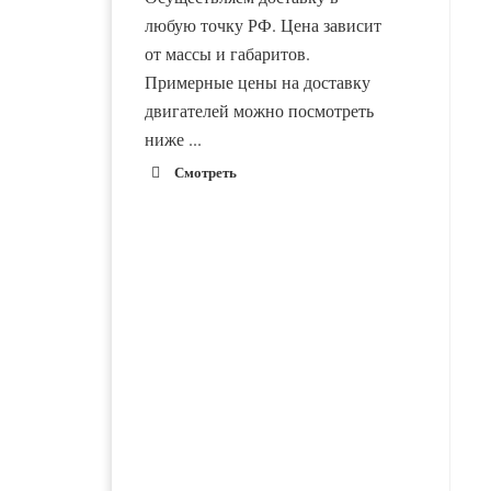
любую точку РФ. Цена зависит
от массы и габаритов.
Примерные цены на доставку
двигателей можно посмотреть
ниже ...
Смотреть
1900 руб. 2-
Адлер
3 дня
1900 руб. 2-
Альметьевск
3 дня
1800 руб. 1-
Армавир
3 дня
Двигатель ВАЗ-21116
Двигатель ВАЗ-21083
новый в сборе
новый в сборе