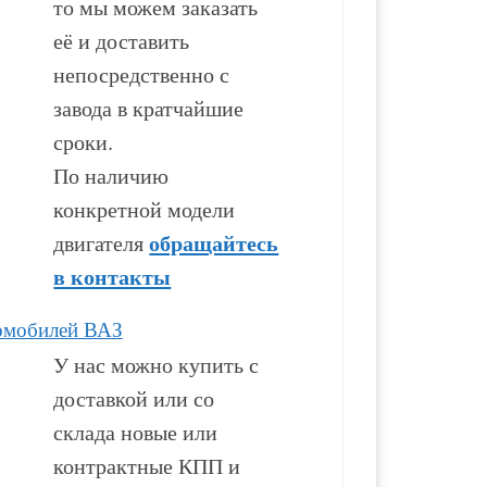
то мы можем заказать
её и доставить
53 000
₽
94 100
₽
непосредственно с
завода в кратчайшие
В корзину
В корзину
сроки.
По наличию
конкретной модели
обращайтесь
двигателя
в контакты
омобилей ВАЗ
У нас можно купить с
доставкой или со
склада новые или
контрактные КПП и