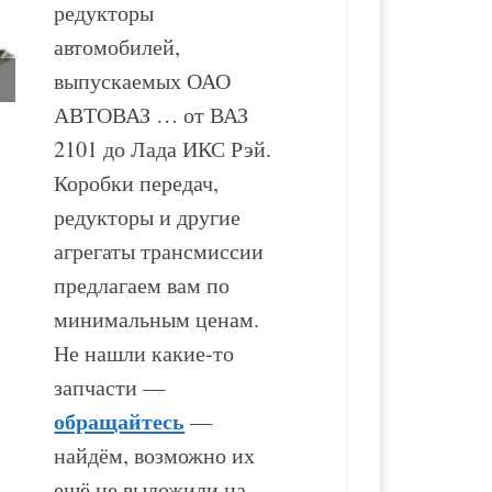
редукторы
автомобилей,
выпускаемых ОАО
АВТОВАЗ … от ВАЗ
2101 до Лада ИКС Рэй.
Раздаточная коробка
Раздаточная коробка
Коробки передач,
ВАЗ-2123
ВАЗ-21214
редукторы и другие
агрегаты трансмиссии
17 500
₽
15 500
₽
предлагаем вам по
минимальным ценам.
В корзину
В корзину
Не нашли какие-то
запчасти —
обращайтесь
—
найдём, возможно их
ещё не выложили на