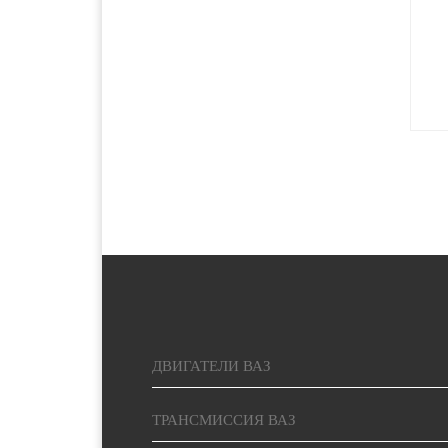
2500 руб. 5-
Красноярск
7 дня
2000 руб. 2-
Курган
3 дня
1400 руб. 1-
Курск
2 дня
1400 руб. 1-
Липецк
2 дня
5000 руб.
Магадан
15-20 дней
ДВИГАТЕЛИ ВАЗ
1900 руб. 2-
Магнитогорск
3 дня
ТРАНСМИССИЯ ВАЗ
1900 руб. 2-